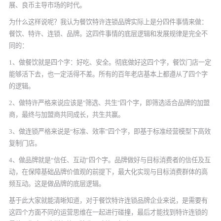
展、良币主导市场的时代。
为什么这样说呢？我认为餐饮特许连锁品牌实际上是分四件事情来做：
餐饮、特许、连锁、品牌。这四件事情的底层逻辑和发展规律是完全不
同的：
1、做餐饮就是四个字：好吃、安全。彻底做好这四个字，餐饮门店一定
能够活下去，也一定活得不差。所有的百年老店基本上都遵从了四个字
的逻辑。
2、做特许严格来说应该是"筛选、共生"四个字，即筛选适合品牌的加盟
商，最终与加盟商共同成长，共生共赢。
3、做连锁严格来说是“标准、效率”四个字，即基于标准经营模型下高效
复制门店。
4、做品牌就是“信任、互动”四个字。品牌做好与目标消费者的信任及互
动，在保障基础品牌价值观的前提下，最大化实现与目标消费群体的高
频互动。这是做品牌的底层逻辑。
基于此大家就能清晰知道，对于餐饮特许连锁品牌企业来说，是需要有
这四个方面不同的运营思维在一起进行碰撞，最后才能找到特许连锁的