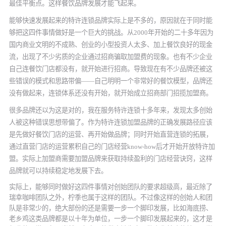
最佳平衡点。这样餐饮品牌发展才能飞起来。
能够快速发展起来的特许连锁品牌实际上是不多的，原因就在于同时能
够把这四件事情做好是一个巨大的挑战。从
2000年开始的二十多年因为
国内商业文明的不成熟、创业的小型投资人太多、加上餐饮良好的现金
流，出现了不少劣质的企业通过招商骗取加盟费的现象。也有不少企业
自己连餐饮门店都没有，就开始进行招商。导致现在有不少品牌还被这
些错误的模式和思路带偏——自己明明一个非常好的餐饮模型，品牌还
没有做起来，连锁体系还没有开始，就开始成立招商部门招揽加盟商。
很多品牌还以为这是对的，我在服务特许连锁十多年来，发现太多创始
人被这种错误思想带偏了。
作为特许连锁加盟品牌的正确发展路径应该
是先做好餐饮门店的运营、再开始做品牌；同时开始直营连锁的拓展，
通过直营门店的运营累积自己的门店经营
know-how后才开始开放特许加
盟。实际上加盟商需要加盟品牌来获取持续盈利的门店经营诀窍，这样
品牌就可以持续稳定地发展下去。
实际上，能够同时做好这四件事情对创始团队的要求超级高，最近除了
瑞幸咖啡团队之外，柠季也属于这样的团队。不过像这样的创始人和团
队是非常少的，绝大部份的还是需要一步一个脚印发展，比如海底捞、
老乡鸡这类品牌都是以十年为单位，一步一个脚印发展起来的，这才是