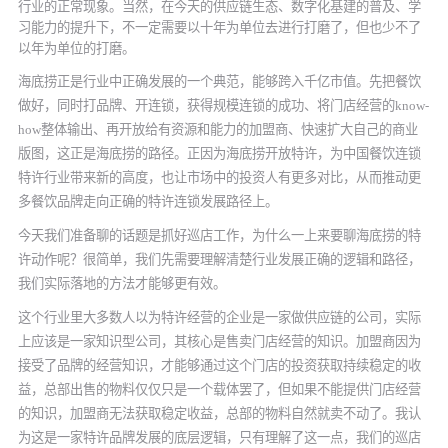
行业的正常现象。当然，在今天的供应链生态、数字化基建的普及、学
习能力的提升下，不一定需要以十年为单位去进行打磨了，但也少不了
以年为单位的打磨。
海底捞正是行业中正确发展的一个典范，能够跨入千亿市值。先把餐饮
做好，同时打品牌、开连锁，获得规模连锁的成功、将门店经营的
know-
how整体输出、再开放给有资源和能力的加盟商、快速扩大自己的商业
版图，这正是海底捞的路径。正因为海底捞开放特许，为中国餐饮连锁
特许行业带来新的高度，也让市场中的投资人有更多对比，从而推动更
多餐饮品牌走向正确的特许连锁发展路径上。
今天我们准备聊的话题是抓好巡店工作，为什么一上来要聊海底捞的特
许动作呢？很简单，我们先需要理解清楚行业发展正确的逻辑和路径，
我们实际落地的方法才能够更有效。
这个行业里大多数人以为特许经营的企业是一家做供应链的公司，实际
上应该是一家知识型公司，其核心是售卖门店经营的知识。加盟商因为
接受了品牌的经营知识，才能够通过这个门店的投资获取持续稳定的收
益，总部出售的物料仅仅只是一个载体罢了，但如果不能提供门店经营
的知识，加盟商无法获取稳定收益，总部的物料自然就卖不动了。我认
为这是一家特许品牌发展的底层逻辑，只有理解了这一点，我们的巡店