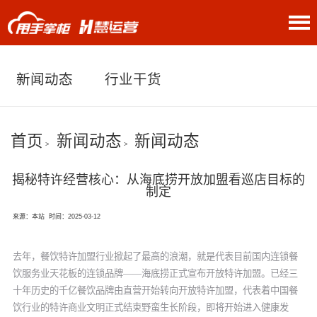
关于我们
新闻动态
行业干货
首页
新闻动态
新闻动态
>
>
揭秘特许经营核心：从海底捞开放加盟看巡店目标的
制定
来源：本站
时间：2025-03-12
去年，餐饮特许加盟行业掀起了最高的浪潮，就是代表目前国内连锁餐
饮服务业天花板的连锁品牌
——海底捞正式宣布开放特许加盟。已经三
十年历史的千亿餐饮品牌由直营开始转向开放特许加盟，
代表着中国餐
饮行业的特许商业文明正式结束野蛮生长阶段，即将开始进入健康发