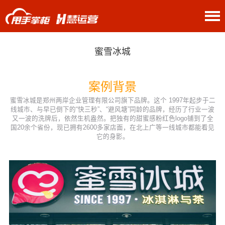
关于我们
首页
案例
奶茶果饮
>
>
蜜雪冰城
案例背景
蜜雪冰城是郑州两岸企业管理有限公司旗下品牌。这个 1997年起步于二
线城市、与早已倒下的“快三秒”、“避风塘”同龄的品牌，经历了行业一波
又一波的洗牌后，依然生机盎然。把独有的甜蜜感粉红色logo铺到了全
国20余个省份，现已拥有2600多家店面，在北上广等一线城市都能看见
它的身影。