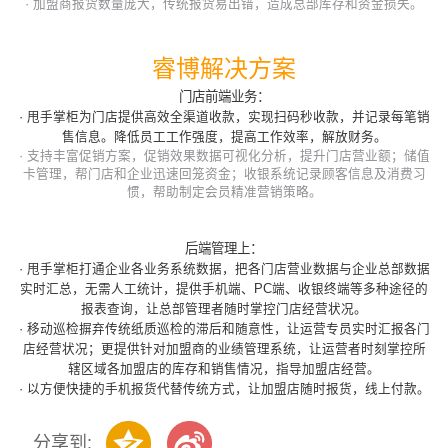
·
加盟商报货数量庞大，传统报货易出错，造成总部库存和资金损失。
睿博解决方案
门店前端业务：
·
甩手掌柜为门店提供高效全渠道收款，实现扫码秒收款，并记录每笔销
售信息。降低员工工作强度，提高工作效率，解放财务。
·
支持丰富促销方案，促销效果数据可视化分析，提升门店营业额；储值
卡管理，帮门店和企业迅速回笼资金；收银系统记录顾客信息及消费习
惯，帮助制定会员精准营销策略。
后端管理上：
·
甩手掌柜打通企业各业务系统数据，把各门店营业数据与企业总部数据
实时汇总，无需人工统计，提供手机端、PC端、收银终端等多种途径的
报表查询，让总部管理者随时掌控门店经营状况。
·
移动巡检摒弃传统纸质巡检的滞后和随意性，让运营专员实时汇报各门
店经营状况；更提供针对加盟商的业绩管理系统，让运营者时刻掌控所
辖区域各加盟店的库存和销售情况，指导加盟店经营。
·
以方便快捷的手机报货代替传统方式，让加盟店随时报货，线上付款。
分享到: