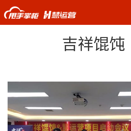
关于我们
首页
案例
小吃快餐
>
>
吉祥馄饨