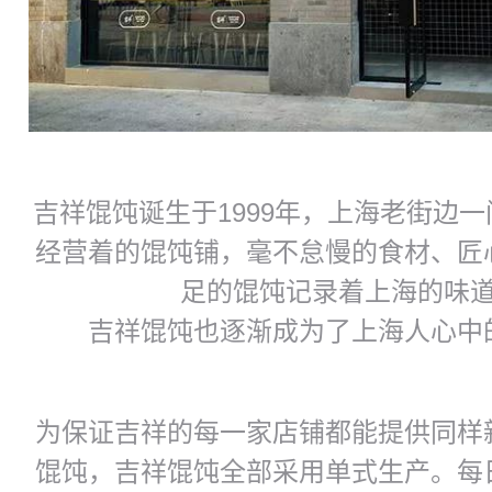
吉祥馄饨诞生于1999年，上海老街边
经营着的馄饨铺，毫不怠慢的食材、匠
足的馄饨记录着上海的味
吉祥馄饨也逐渐成为了上海人心中
为保证吉祥的每一家店铺都能提供同样
馄饨，吉祥馄饨全部采用单式生产。每