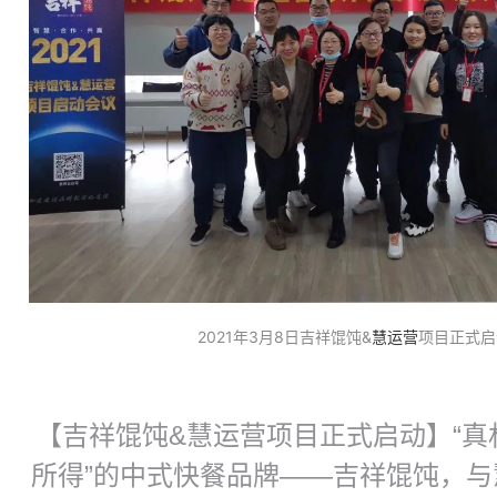
2021年3月8日
吉祥馄饨
&
慧运营
项目正式启
【吉祥馄饨&慧运营项目正式启动】“真
所得”的中式快餐品牌——吉祥馄饨，